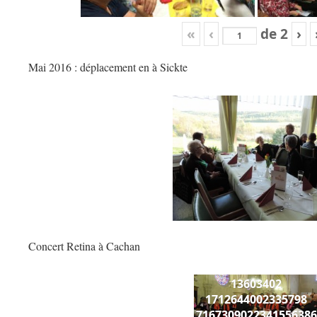
«
‹
de
2
›
Mai 2016 : déplacement en à Sickte
Concert Retina à Cachan
13603402
1712644002335798
7167309022341556386