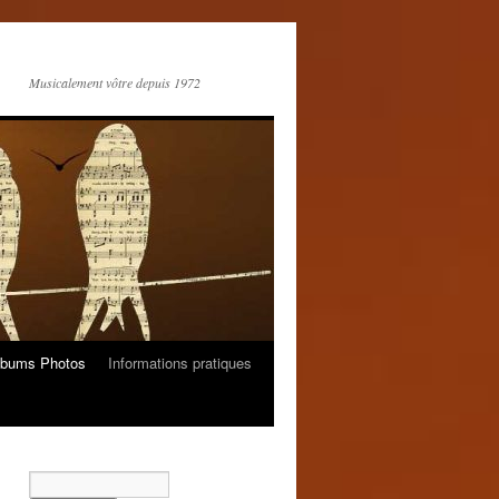
Musicalement vôtre depuis 1972
lbums Photos
Informations pratiques