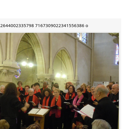
12644002335798 7167309022341556386 o