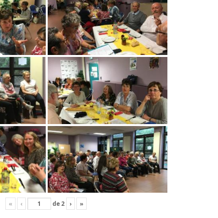
«
‹
de
2
›
»