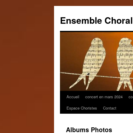
Ensemble Choral
Accueil
concert en mars 2024
co
Aller
Espace Choristes
Contact
au
contenu
Albums Photos