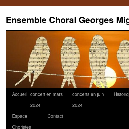
Ensemble Choral Georges Mi
Aller
Accueil
concert en mars
concerts en juin
Histori
au
2024
2024
contenu
Espace
Contact
Choristes