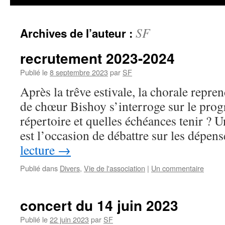
SF
Archives de l’auteur :
recrutement 2023-2024
Publié le
8 septembre 2023
par
SF
Après la trêve estivale, la chorale repre
de chœur Bishoy s’interroge sur le prog
répertoire et quelles échéances tenir ? 
est l’occasion de débattre sur les dépe
lecture
→
Publié dans
Divers
,
Vie de l'association
|
Un commentaire
concert du 14 juin 2023
Publié le
22 juin 2023
par
SF