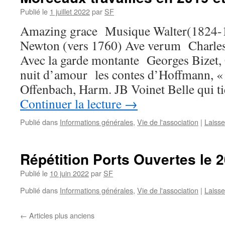
Publié le
1 juillet 2022
par
SF
Amazing grace Musique Walter(1824-1
Newton (vers 1760) Ave verum Charle
Avec la garde montante Georges Bizet,
nuit d’amour les contes d’Hoffmann, «
Offenbach, Harm. JB Voinet Belle qui t
Continuer la lecture
→
Publié dans
Informations générales
,
Vie de l'association
|
Laiss
Répétition Ports Ouvertes le 2
Publié le
10 juin 2022
par
SF
Publié dans
Informations générales
,
Vie de l'association
|
Laiss
←
Articles plus anciens