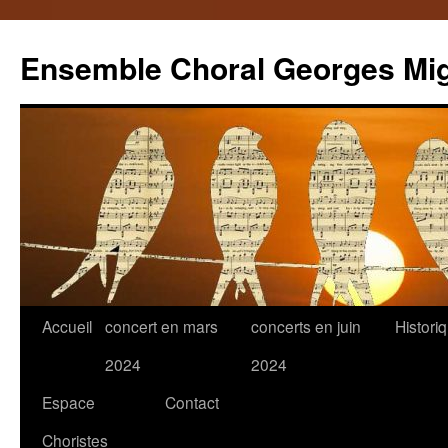
Ensemble Choral Georges Mi
Aller
Accueil
concert en mars
concerts en juin
Histori
au
2024
2024
contenu
Espace
Contact
Choristes