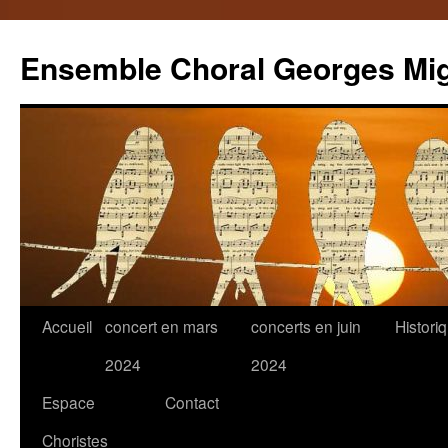
Ensemble Choral Georges Mi
Aller
Accueil
concert en mars
concerts en juin
Histori
au
2024
2024
contenu
Espace
Contact
Choristes