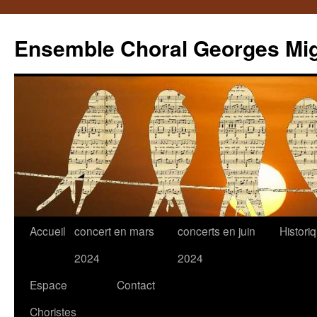
Ensemble Choral Georges Mi
Aller
Accueil
concert en mars
concerts en juin
Histori
au
2024
2024
contenu
Espace
Contact
Choristes